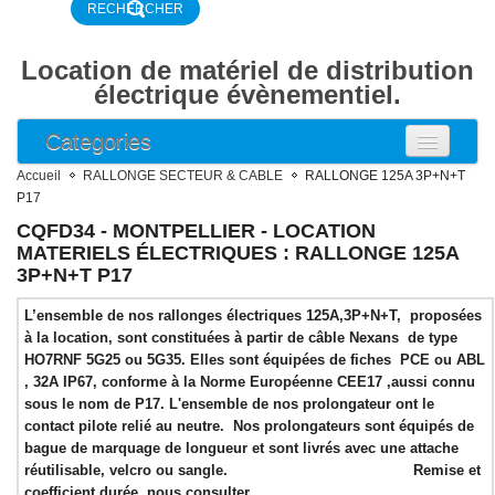
Location de matériel de distribution
électrique évènementiel.
Categories
ARMOIRE ELECTRIQUE
Accueil
RALLONGE SECTEUR & CABLE
RALLONGE 125A 3P+N+T
ARMOIRE COMPTAGE
P17
ARMOIRE DISJONCTEUR
CQFD34 - MONTPELLIER - LOCATION
ARMOIRE DISTRIBUTION
MATERIELS ÉLECTRIQUES : RALLONGE 125A
BOITIER DE DISTRIBUTION
3P+N+T P17
DISJONCTEUR DIFFERENTIEL
DISJONCTEUR
L’ensemble de nos rallonges électriques 125A,3P+N+T, proposées
RALLONGE SECTEUR & CABLE
à la location, sont constituées à partir de câble Nexans de type
RALLONGE 16A 2P+T NF
HO7RNF 5G25 ou 5G35. Elles sont équipées de fiches PCE ou ABL
RALLONGE 16A 2P+T P17
, 32A IP67, conforme à la Norme Européenne CEE17 ,aussi connu
Rallonge 32A 2P+T P17
sous le nom de P17. L'ensemble de nos prolongateur ont le
Rallonge 16A 3P+N+T P17
contact pilote relié au neutre. Nos prolongateurs sont équipés de
Rallonge 32A 3P+N+T P17
bague de marquage de longueur et sont livrés avec une attache
RALLONGE 63A 3P+N+T P17
réutilisable, velcro ou sangle. Remise et
RALLONGE 125A 3P+N+T P17
coefficient durée, nous consulter