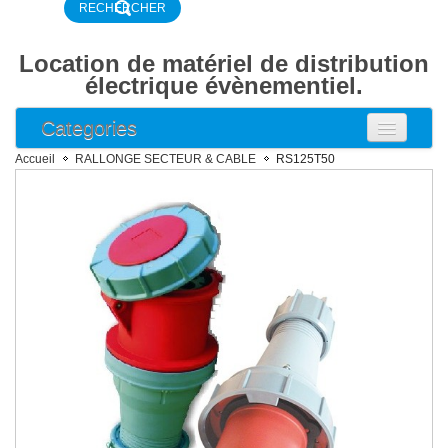
Location de matériel de distribution
électrique évènementiel.
Categories
ARMOIRE ELECTRIQUE
Accueil
RALLONGE SECTEUR & CABLE
RS125T50
ARMOIRE COMPTAGE
ARMOIRE DISJONCTEUR
ARMOIRE DISTRIBUTION
BOITIER DE DISTRIBUTION
DISJONCTEUR DIFFERENTIEL
DISJONCTEUR
RALLONGE SECTEUR & CABLE
RALLONGE 16A 2P+T NF
RALLONGE 16A 2P+T P17
Rallonge 32A 2P+T P17
Rallonge 16A 3P+N+T P17
Rallonge 32A 3P+N+T P17
RALLONGE 63A 3P+N+T P17
RALLONGE 125A 3P+N+T P17