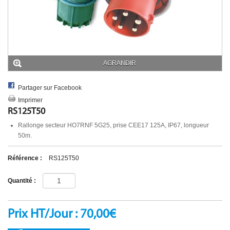
UNIFILAIRE POWERLOCK
AUTRE
MULTIPRISE & ADAPTATEUR
MULTIPRISE
ADAPTATEUR
PASSAGE DE CABLE
AGRANDIR
ECLAIRAGE SECURITE
ACCESSIBILITE PMR
DIVERS
Partager sur Facebook
Imprimer
RS125T50
Rallonge secteur HO7RNF 5G25, prise CEE17 125A, IP67, longueur
50m.
Référence :
RS125T50
Quantité :
Prix HT/Jour : 70,00€