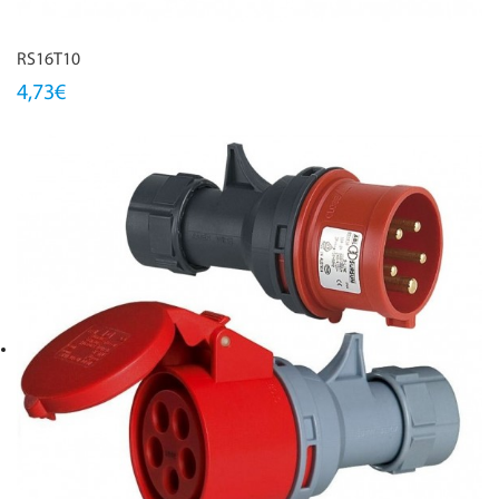
RS16T10
4,73€