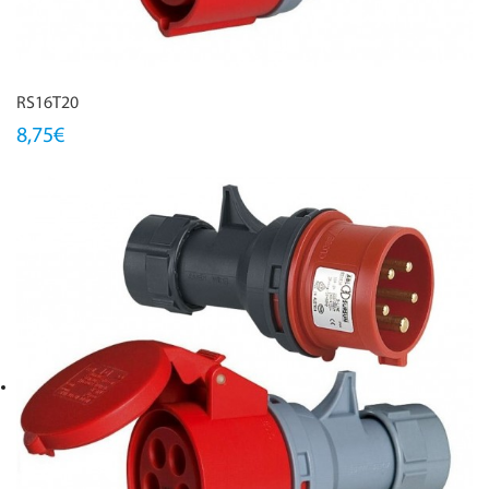
RS16T20
8,75€