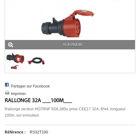
UNIFILAIRE POWERLOCK
AUTRE
MULTIPRISE & ADAPTATEUR
MULTIPRISE
ADAPTATEUR
PASSAGE DE CABLE
ECLAIRAGE SECURITE
AGRANDIR
ACCESSIBILITE PMR
DIVERS
Partager sur Facebook
Imprimer
RALLONGE 32A ___100M___
Rallonge secteur HO7RNF 5G6,380v, prise CEE17 32A, IP44, longueur
100m, sur enrouleur.
Référence :
RS32T100