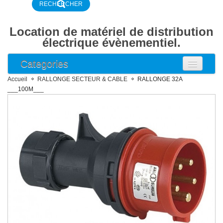
Location de matériel de distribution
électrique évènementiel.
Categories
ARMOIRE ELECTRIQUE
Accueil
RALLONGE SECTEUR & CABLE
RALLONGE 32A
ARMOIRE COMPTAGE
___100M___
ARMOIRE DISJONCTEUR
ARMOIRE DISTRIBUTION
BOITIER DE DISTRIBUTION
DISJONCTEUR DIFFERENTIEL
DISJONCTEUR
RALLONGE SECTEUR & CABLE
RALLONGE 16A 2P+T NF
RALLONGE 16A 2P+T P17
Rallonge 32A 2P+T P17
Rallonge 16A 3P+N+T P17
Rallonge 32A 3P+N+T P17
RALLONGE 63A 3P+N+T P17
RALLONGE 125A 3P+N+T P17