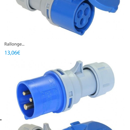
Rallonge...
13,06€