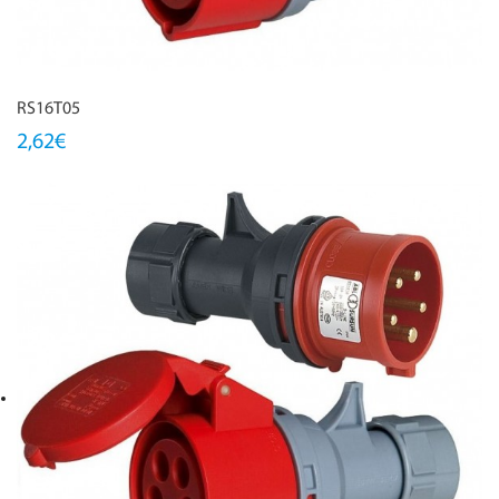
RS16T05
2,62€