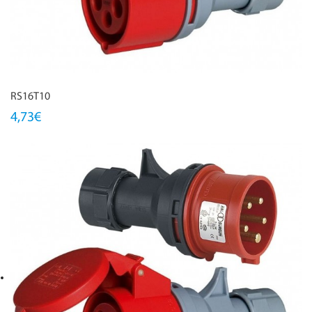
RS16T10
4,73€