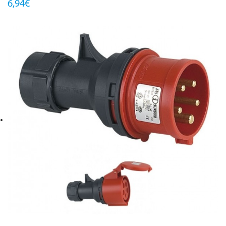
6,94€