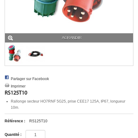
UNIFILAIRE POWERLOCK
AUTRE
MULTIPRISE & ADAPTATEUR
MULTIPRISE
ADAPTATEUR
PASSAGE DE CABLE
AGRANDIR
ECLAIRAGE SECURITE
ACCESSIBILITE PMR
DIVERS
Partager sur Facebook
Imprimer
RS125T10
Rallonge secteur HO7RNF 5G25, prise CEE17 125A, IP67, longueur
10m.
Référence :
RS125T10
Quantité :