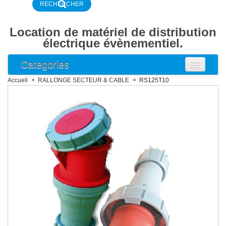
Location de matériel de distribution
électrique évènementiel.
Categories
ARMOIRE ELECTRIQUE
Accueil
RALLONGE SECTEUR & CABLE
RS125T10
ARMOIRE COMPTAGE
ARMOIRE DISJONCTEUR
ARMOIRE DISTRIBUTION
BOITIER DE DISTRIBUTION
DISJONCTEUR DIFFERENTIEL
DISJONCTEUR
RALLONGE SECTEUR & CABLE
RALLONGE 16A 2P+T NF
RALLONGE 16A 2P+T P17
Rallonge 32A 2P+T P17
Rallonge 16A 3P+N+T P17
Rallonge 32A 3P+N+T P17
RALLONGE 63A 3P+N+T P17
RALLONGE 125A 3P+N+T P17