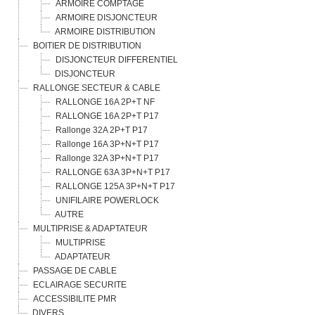
ARMOIRE COMPTAGE
UNIFILAIRE POWERLOCK
ARMOIRE DISJONCTEUR
AUTRE
ARMOIRE DISTRIBUTION
MULTIPRISE & ADAPTATEUR
BOITIER DE DISTRIBUTION
MULTIPRISE
DISJONCTEUR DIFFERENTIEL
ADAPTATEUR
DISJONCTEUR
PASSAGE DE CABLE
RALLONGE SECTEUR & CABLE
ECLAIRAGE SECURITE
RALLONGE 16A 2P+T NF
ACCESSIBILITE PMR
RALLONGE 16A 2P+T P17
DIVERS
Rallonge 32A 2P+T P17
Rallonge 16A 3P+N+T P17
Rallonge 32A 3P+N+T P17
RALLONGE 63A 3P+N+T P17
RALLONGE 125A 3P+N+T P17
UNIFILAIRE POWERLOCK
AUTRE
MULTIPRISE & ADAPTATEUR
MULTIPRISE
ADAPTATEUR
PASSAGE DE CABLE
ECLAIRAGE SECURITE
ACCESSIBILITE PMR
DIVERS