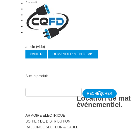
Accueil
Contact
Mon compte
CGL
Panier :
(vide)
Votre compte
Bienvenue
Identifiez-vous
article
(vide)
PANIER
DEMANDER MON DEVIS
Aucun produit
Location de maté
évènementiel.
ARMOIRE ELECTRIQUE
BOITIER DE DISTRIBUTION
RALLONGE SECTEUR & CABLE