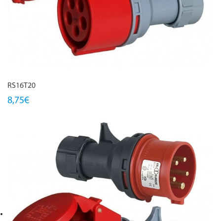
RS16T20
8,75€