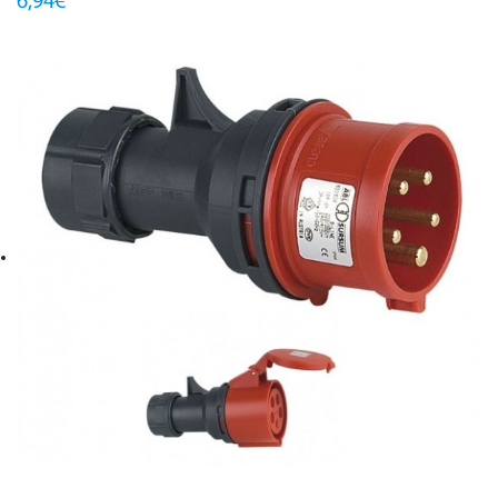
6,94€