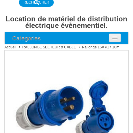
Location de matériel de distribution
électrique évènementiel.
Categories
ARMOIRE ELECTRIQUE
Accueil
RALLONGE SECTEUR & CABLE
Rallonge 16A P17 10m
ARMOIRE COMPTAGE
ARMOIRE DISJONCTEUR
ARMOIRE DISTRIBUTION
BOITIER DE DISTRIBUTION
DISJONCTEUR DIFFERENTIEL
DISJONCTEUR
RALLONGE SECTEUR & CABLE
RALLONGE 16A 2P+T NF
RALLONGE 16A 2P+T P17
Rallonge 32A 2P+T P17
Rallonge 16A 3P+N+T P17
Rallonge 32A 3P+N+T P17
RALLONGE 63A 3P+N+T P17
RALLONGE 125A 3P+N+T P17