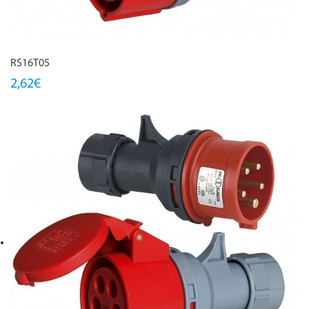
RS16T05
2,62€