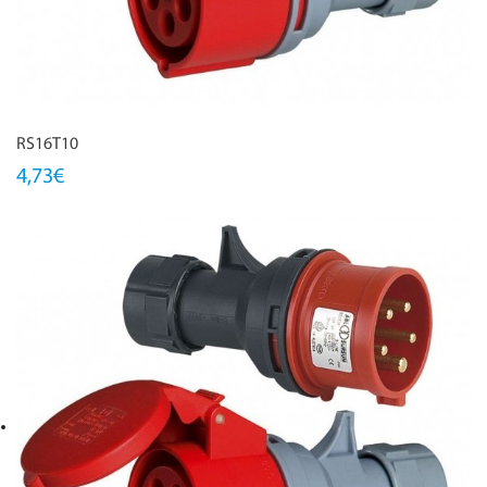
RS16T10
4,73€