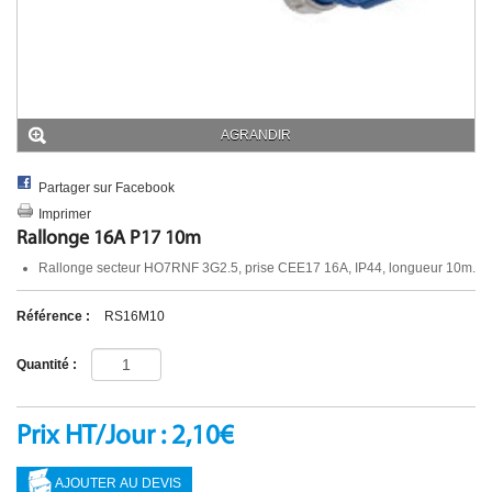
UNIFILAIRE POWERLOCK
AUTRE
MULTIPRISE & ADAPTATEUR
MULTIPRISE
ADAPTATEUR
PASSAGE DE CABLE
AGRANDIR
ECLAIRAGE SECURITE
ACCESSIBILITE PMR
DIVERS
Partager sur Facebook
Imprimer
Rallonge 16A P17 10m
Rallonge secteur HO7RNF 3G2.5, prise CEE17 16A, IP44, longueur 10m.
Référence :
RS16M10
Quantité :
Prix HT/Jour : 2,10€