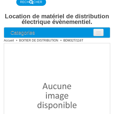
Location de matériel de distribution
électrique évènementiel.
Categories
ARMOIRE ELECTRIQUE
Accueil
BOITIER DE DISTRIBUTION
BDM32T/116T
ARMOIRE COMPTAGE
ARMOIRE DISJONCTEUR
ARMOIRE DISTRIBUTION
BOITIER DE DISTRIBUTION
DISJONCTEUR DIFFERENTIEL
DISJONCTEUR
RALLONGE SECTEUR & CABLE
RALLONGE 16A 2P+T NF
RALLONGE 16A 2P+T P17
Rallonge 32A 2P+T P17
Rallonge 16A 3P+N+T P17
Rallonge 32A 3P+N+T P17
RALLONGE 63A 3P+N+T P17
RALLONGE 125A 3P+N+T P17