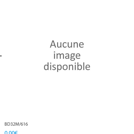
BD32M/616
0,00€