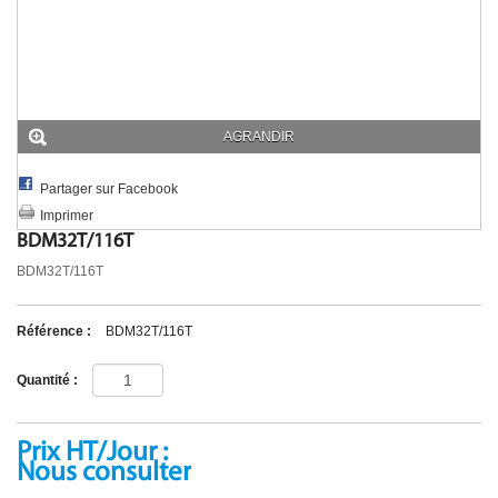
UNIFILAIRE POWERLOCK
AUTRE
MULTIPRISE & ADAPTATEUR
MULTIPRISE
ADAPTATEUR
PASSAGE DE CABLE
AGRANDIR
ECLAIRAGE SECURITE
ACCESSIBILITE PMR
DIVERS
Partager sur Facebook
Imprimer
BDM32T/116T
BDM32T/116T
Référence :
BDM32T/116T
Quantité :
Prix HT/Jour :
Nous consulter